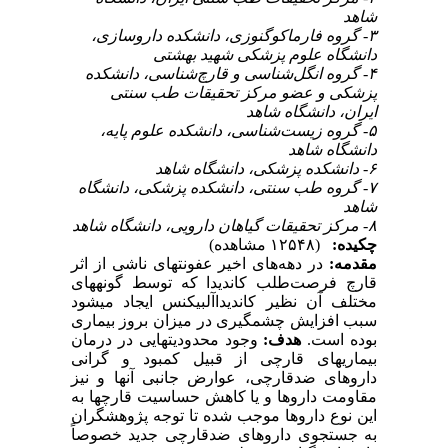
شاهد
۳- گروه فارماکوگنوزی، دانشکده داروسازی،
دانشگاه علوم پزشکی شهید بهشتی
۴- گروه انگل‌شناسی و قارچ‌شناسی، دانشکده
پزشکی و عضو مرکز تحقیقات طب سنتی
ایران، دانشگاه شاهد
۵- گروه زیست‌شناسی، دانشکده علوم پایه،
دانشگاه شاهد
۶- دانشکده پزشکی، دانشگاه شاهد
۷- گروه طب سنتی‌، دانشکده پزشکی، دانشگاه
شاهد
۸- مرکز تحقیقات گیاهان دارویی، دانشگاه شاهد
چکیده:
(۱۲۵۴۸ مشاهده)
مقدمه:
در دهه‌های اخیر عفونت‏های ناشی از اثر
قارچ فرصت‌طلب کاندیدا که توسط گونه‏های
مختلف آن نظیر کاندیداآلبیکنس ایجاد می‏شود
سبب افزایش‏ چشمگیری در میزان بروز بیماری
بوده است.
هدف:
وجود محدودیت‏هایی در درمان
بیماری‏های قارچی از قبیل کمبود و گرانی
داروهای ضد‌قارچی، عوارض جانبی آنها و نیز
مقاومت داروها و یا کاهش حساسیت قارچ‏ها به
این نوع داروها موجب شده تا توجه پژوهشگران
به جستجوی داروهای ضد‌قارچی جدید خصوصاً