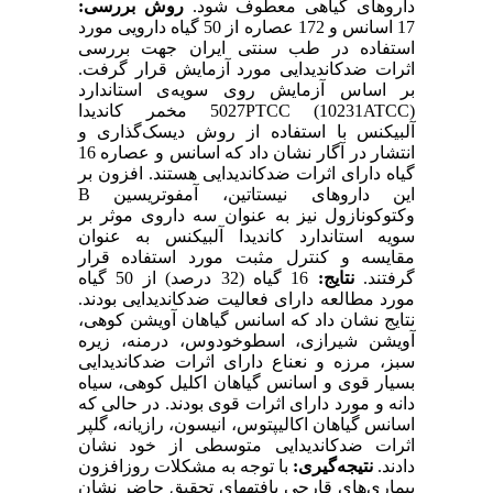
داروها‌ی گیاهی معطوف شود.
روش بررسی:
17 اسانس و 172 عصاره از 50 گیاه دارویی مورد
استفاده در طب سنتی ایران جهت بررسی
اثرات ضد‌کاندیدایی مورد آزمایش قرار گرفت.
بر اساس آزمایش روی سویه‌ی استاندارد
5027PTCC (10231ATCC) مخمر کاندیدا
آلبیکنس با استفاده از روش دیسک‌گذاری و
انتشار در آگار نشان داد که اسانس و عصاره 16
گیاه دارای اثرات ضد‌کاندیدایی هستند. افزون بر
این داروهای نیستاتین، آمفوتریسین B
وکتوکونازول نیز به عنوان سه داروی موثر بر
سویه استاندارد کاندیدا آلبیکنس به عنوان
مقایسه و کنترل مثبت مورد استفاده قرار
گرفتند.
نتایج‌:
16 گیاه (32 درصد) از 50 گیاه
مورد مطالعه دارای فعالیت ضد‌کاندیدایی بودند.
نتایج نشان داد که اسانس گیاهان آویشن کوهی،
آویشن شیرازی، اسطوخودوس، درمنه، زیره
سبز، مرزه و نعناع دارای اثرات ضد‌کاندیدایی
بسیار قوی‌ و اسانس گیاهان اکلیل کوهی، سیاه
دانه و مورد دارای اثرات قوی بودند. در حالی که
اسانس گیاهان اکالیپتوس، انیسون، رازیانه‌، گلپر
اثرات ضدکاندیدایی متوسطی از خود نشان
دادند.
نتیجه‏‌گیری‌:
با توجه به مشکلات روزافزون
بیماری‌های قارچی یافته‏های تحقیق حاضر نشان