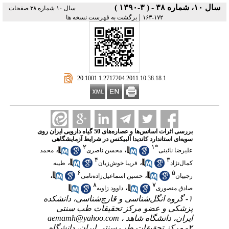
سال ۱۰، شماره ۳۸ - ( ۳-۱۳۹۰ )
سال ۱۰ شماره ۳۸ صفحات
|
۱۷۲-۱۶۳
برگشت به فهرست نسخه ها
‎ 20.1001.1.2717204.2011.10.38.18.1
بررسی اثرات اسانس‌ها و عصاره‌های 50 گیاه دارویی ایران روی
سویه‌ای استاندارد کاندیدا آلبیکنس در شرایط آزمایشگاهی
۲
۱
*
،
،
علیرضا نائینی
محسن ناصری
محمد
۴
۳
،
،
کمال‌نژاد
فریبا خوش‌زبان
طیبه
۶
۵
،
،
رجبیان
حسین اسماعیل‌زاده‌نامی
۸
۷
،
صادق منصوری
داوود زاویه
۱- گروه انگل‌شناسی و قارچ‌شناسی، دانشکده
پزشکی و عضو مرکز تحقیقات طب سنتی
ایران، دانشگاه شاهد ،
aemamh@yahoo.com
۲- مرکز تحقیقات طب سنتی ایران، دانشگاه