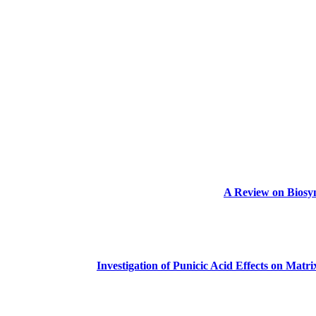
A Review on Biosyn
Investigation of Punicic Acid Effects on Matr