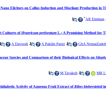
f Nano Elicitors on Callus Induction and Mucilage Production in T
*
AR Etminan
t Cultures of
Hypericum perforatum
L.; A Promising Method for Th
A Davoodi
،
A Pakdin Parizi
،
GhA NematZadeh
iaceae Species and Comparison of their Biological Effects on
Sitoph
M Tavakoli
،
MR La
tidiabetic Activity of Aqueous Fruit Extract of
Ribes biebersteinii
in