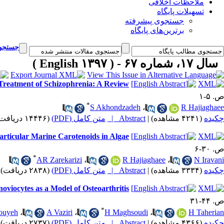
ملاحظات اخلاقی
تسهیلات پایگاه
جستجوی پیشرفته
برترین‌های پایگاه
جستجوی
سال ۱۷، شماره ۶۷ - ( English ۱۳۹۷ )
 Treatment of Schizophrenia: A Review
ص. ۵-۱
*
S Akhondzadeh
،
R Hajiaghaee
(۱۴۴۴۶ دریافت)
متن کامل (PDF)
Abstract |
|
(۴۲۴۱ مشاهده)
چکیده
articular Marine Carotenoids in Algae
ص. ۳۰-۶
*
AR Zarekarizi
،
R Hajiaghaee
،
N Iravani
(۲۸۳۸ دریافت)
متن کامل (PDF)
Abstract |
|
(۳۳۳۴ مشاهده)
چکیده
noviocytes as a Model of Osteoarthritis
ص. ۴۴-۳۱
*
ouyeh
،
A Vaziri
،
H Maghsoudi
،
H Taherian
(۲۷۳۷ دریافت)
متن کامل (PDF)
Abstract |
|
(۴۳۶۶ مشاهده)
چکیده