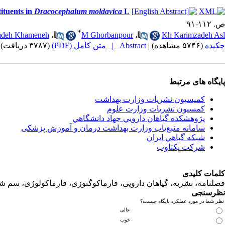
tituents in
Dracocephalum moldavica
L.
ص. ۱۱۲-۹۱
*
adeh Khameneh
،
M Ghorbanpour
،
Kh Karimzadeh Asl
(۳۷۸۷ دریافت)
متن کامل (PDF)
Abstract |
|
(۵۷۴۶ مشاهده)
چکیده
پایگاه های مرتبط
کمیسیون نشریات وزارت بهداشت
کمسیون نشریات وزارت علوم
پژوهشكده گياهان دارويي جهاد دانشگاهي
سامانه منبع‌ياب وزارت بهداشت درمان و آموزش پزشکی
شبكه گياهي ايران
شرکت یکتاوب
کلمات کلیدی
فصلنامه، نشریه، گیاهان دارویی، فارماکوگنوزی، فارماکولوژی، سم ش
نظرسنجی
نظر شما در مورد عملکرد پایگاه چیست؟
عالی
خوب