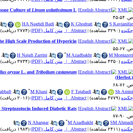
issue Culture of
Linum usitatissimum
L.
ص. ۵۴-۴۵
،
HA Naghdi Badi
،
K Ghodrati
،
S Kavianifar
(۲۷۷۴ دریافت)
متن کامل (PDF)
Abstract |
|
(۳۲۹۰ مشاهده)
چکیده
e High Scale Production of Hypericin
ص. ۶۷-۵۵
*
،
H Najafi Zarrini
،
M Azadbakht
،
M Montazeri
(۳۷۳۴ دریافت)
متن کامل (PDF)
Abstract |
|
(۴۳۵۰ مشاهده)
چکیده
ilus oryzae
L. and
Tribolium castaneum
(Herbst.)
ص. ۷۶-۶۸
*
bbafi
،
M Khani
،
F Tajabadi
،
Sh Amini
(۲۰۱۶ دریافت)
متن کامل (PDF)
Abstract |
|
(۴۷۷۹ مشاهده)
چکیده
 Streptozotocin Induced Diabetic Rats
ص. ۹۰-۷۷
*
N Ahangar
،
M Azadbakht
،
SM Ahmadi
(۱۹۸۳ دریافت)
متن کامل (PDF)
Abstract |
|
(۲۴۱۱ مشاهده)
چکیده