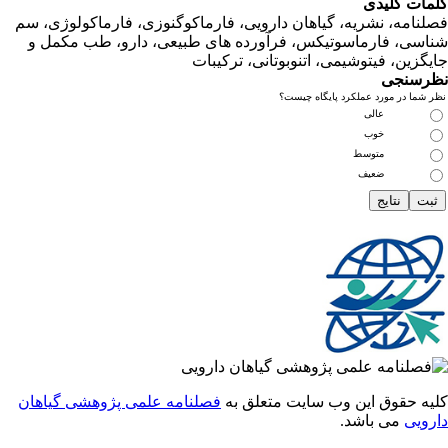
ت کلیدی
امه، نشریه، گیاهان دارویی، فارماکوگنوزی، فارماکولوژی، سم
ی، فارماسوتیکس، فرآورده های طبیعی، دارو، طب مکمل و
زین، فیتوشیمی، اتنوبوتانی، ترکیبات
سنجی
ما در مورد عملکرد پایگاه چیست؟
عالی
خوب
متوسط
ضعیف
 حقوق این وب سایت متعلق به
فصلنامه علمی پژوهشی گیاهان
یی
می باشد.