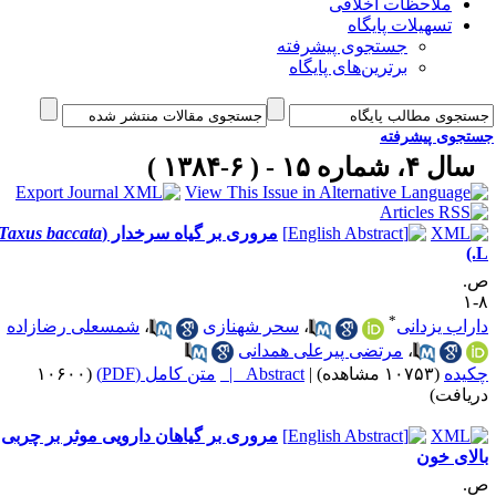
ملاحظات اخلاقی
تسهیلات پایگاه
جستجوی پیشرفته
برترین‌های پایگاه
جوی پیشرفته
 ۴، شماره ۱۵ - ( ۶-۱۳۸۴ )
مروری بر گیاه سرخدار (
Taxus baccata
*
اب یزدانی
،
سحر شهنازی
،
شمسعلی رضازاده
،
مرتضی پیرعلی همدانی
ده
(۱۰۷۵۳ مشاهده)
|
Abstract |
متن کامل (PDF)
(۱۰۶۰۰
افت)
مروری بر گیاهان دارویی موثر بر چربی
ای خون