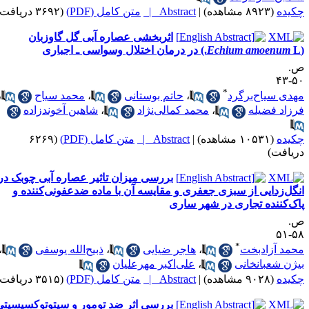
ده
(۸۹۲۳ مشاهده)
|
Abstract |
متن کامل (PDF)
(۳۶۹۲ دریافت)
اثربخشی عصاره آبی گل گاوزبان
 اجباری
Echium amoenum
*
ی سیاح‌برگرد
،
حاتم بوستانی
،
محمد سیاح
،
اد فضیله
،
محمد کمالی‌نژاد
،
شاهین آخوند‌زاده
ده
(۱۰۵۳۱ مشاهده)
|
Abstract |
متن کامل (PDF)
(۶۲۶۹
افت)
بررسی میزان تاثیر عصاره آبی چوبک در
ل‌زدایی از سبزی جعفری و مقایسه آن با ماده ضدعفونی‌کننده و
‌کننده تجاری در شهر ساری
*
د آزادبخت
،
هاجر ضیایی
،
ذبیح‌الله یوسفی
،
ن شعبانخانی
،
علی‌اکبر مهرعلیان
ده
(۹۰۲۸ مشاهده)
|
Abstract |
متن کامل (PDF)
(۳۵۱۵ دریافت)
بررسی اثر ضد تومور و سیتوتوکسیسیتی