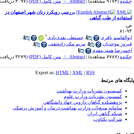
ده
(۹۱۷۳ مشاهده)
|
Abstract |
متن کامل (PDF)
(۳۰۹۷ دریافت)
بررسی رویکرد زنان شهر اصفهان در
فاده از طب گیاهی
*
القاسم باقری
،
حسنعلی نقدی‌بادی
،
وز موحدیان
،
مریم مکی‌زاده‌تفتی
،
درضا همتی‌مقدم
ده
(۷۷۸۷ مشاهده)
|
Abstract |
متن کامل (PDF)
(۳۲۷۹ دریافت)
Export as:
HTML
|
XML
|
RSS
اه های مرتبط
کمیسیون نشریات وزارت بهداشت
کمسیون نشریات وزارت علوم
پژوهشكده گياهان دارويي جهاد دانشگاهي
سامانه منبع‌ياب وزارت بهداشت درمان و آموزش پزشکی
شبكه گياهي ايران
شرکت یکتاوب