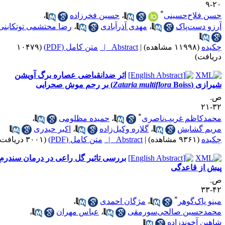
*
 فلاح‌حسینی
،
حسین فخرزاده
،
و دست‌پاک
،
مهدی آذرآبادی
،
رضا محتشمی توتکابنی
ده
(۱۱۹۹۸ مشاهده)
|
Abstract |
متن کامل (PDF)
(۱۰۴۷۹
افت)
اثر ضدانقباضی عصاره برگ آویشن
ازی (
Boiss) بر رحم موش صحرایی
Zataria multiflora
*
دکاظم غریب‌ناصری
،
حمیده مظلومی
،
یم گشایش
،
گلاره وکیل‌زاده
،
اکبر حیدری
ده
(۹۳۶۱ مشاهده)
|
Abstract |
متن کامل (PDF)
(۳۰۰۱ دریافت)
بررسی تاثیر گل راعی در درمان سندرم
 از قاعدگی
*
و پاک‌گوهر
،
مژگان احمدی
،
مدحسین صالحی‌سورمقی
،
عباس مهران
،
ین آخوندزاده