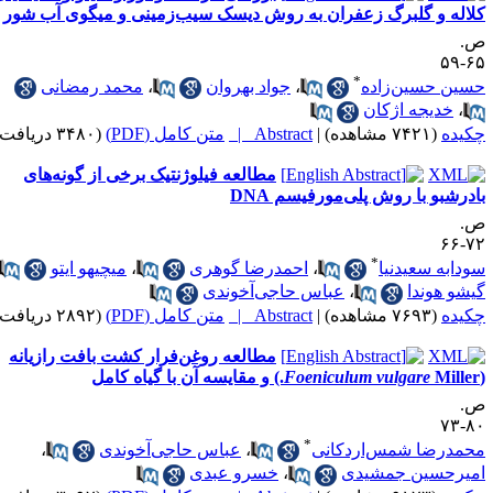
له و گلبرگ زعفران به روش دیسک سیب‌زمینی و میگوی آب شور
*
ن حسین‌زاده
،
جواد بهروان
،
محمد رمضانی
،
خدیجه اژکان
ده
(۷۴۲۱ مشاهده)
|
Abstract |
متن کامل (PDF)
(۳۴۸۰ دریافت)
مطالعه فیلوژنتیک برخی از گونه‌های
رشبو با روش پلی‌مورفیسم DNA
*
ابه سعیدنیا
،
احمدرضا گوهری
،
میچیهو ایتو
،
و هوندا
،
عباس حاجی‌آخوندی
ده
(۷۶۹۳ مشاهده)
|
Abstract |
متن کامل (PDF)
(۲۸۹۲ دریافت)
مطالعه روغن‌فرار کشت بافت رازیانه
و مقایسه آن با گیاه کامل
Foeniculum vulgare
*
درضا شمس‌اردکانی
،
عباس حاجی‌آخوندی
،
یرحسین جمشیدی
،
خسرو عبدی