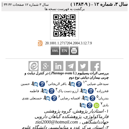
سال ۳، شماره ۱۲ - ( ۹-۱۳۸۳ )
|
سال ۳ شماره ۱۲ صفحات ۴۲-۳۳
برگشت به فهرست نسخه ها
‎ 20.1001.1.2717204.2004.3.12.7.9
بررسی اثرات پسیلیوم (
Plantago ovata
L.) در کنترل دیابت و
چربی بیماران دیابتی نوع دوم
۲
۱
*
،
،
سیدعلی ضیایی
باقر لاریجانی
حسین
۴
۳
،
،
فخرزاده
آرزو دست پاک
فاطمه
۶
۵
،
،
بندریان
افسانه رضایی
حسنعلی نقدی
۷
بادی
۱- استادیار پژوهش، گروه پژوهشی
فارماکولوژی، پژوهشکده گیاهان دارویی
جهاددانشگاهی ،
ziai2000@hotmail.com
۲- استاد، مرکز غدد و متابولیسم، دانشگاه علوم