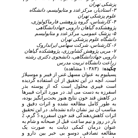
پزشکی تهران
۳- استادیار، مرکز غدد و متابولیسم، دانشگاه
علوم پزشکی تهران
۴- کارشناس، گروه پژوهشی فارماکولوژی،
پژوهشکده گیاهان دارویی جهاددانشگاهی
۵- پزشک عمومی، مرکز غدد و متابولیسم
دانشگاه علوم پزشکی تهران
۶- کارشناس، شرکت سهامی ایرانداروک
۷- مربی پژوهش کشاورزی، پژوهشکده گیاهان
دارویی جهاددانشگاهی، دانشجوی دکتری رشته
زراعت دانشگاه تربیت مدرس
چکیده:
(۱۰۳۸۳ مشاهده)
پسیلیوم به عنوان مسهل غنی از فیبر و موسیلاژ
است. آنچه در این تحقیق از آن استفاده گردیده
است فیبری محلول است که از پوسته بذر
اسفرزه به دست می آید. در مورد اثرات فیبرها
در کاهش قند خون نتایج هنوز بحث‌برانگیز بوده،
به طور کامل مطالعه نشده و اثرات دقیق و
مناسب آن نیز نشان داده نشده‌اند. در این تحقیق
اثرات کاهش‌‌دهندگی قند خون اسفرزه 5 گرم، 2
بار در روز و نیم ساعت قبل از صبحانه و شام به
عنوان درمان کمکی دیابت به صورت یک
مطالعه تصادفی دوسو بی خبر بین دارو و