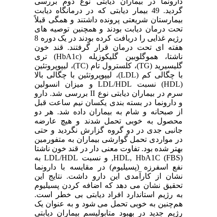
دارونما در بیماران دیابتی نوع دوم بررسی
گردید. 49 بیمار دیابتی که در درمانگاه دیابت
بیمارستان شریعتی پرونده داشتند و همگی قبلاً
تحت درمان دیابت بودند و همچنین توصیه های
رژیم غذایی را دریافت کرده بودند در یک دوره 8
هفته ای تحت درمان قرار گرفتند. قند خون
ناشتا، هموگلوبین گلیکوزیله (HbA1c) تری
گلیسیرید (TG)، کلسترول تام (TC)، لیپوپروتئین
با چگالی کم (LDL)، لیپوپروتئین با چگالی بالا
(HDL) نسبت LDL/HDL و میزان انسولین
سرم در بیماران دیابتی نوع II بررسی شد. دارو
و دارونما در بسته بندی یکسان نیم ساعت قبل
از صبحانه و شام به بیماران داده شد. هر دو
محصول به خوبی تحمل شدند و هیچ عارضه
جانبی جدی در دو گروه گزارش نگردید و حتی
در مواردی تحمل گوارشی بیماران به متفورمین
بهتر شده بود. تفاوت معنی دار در قند خون ناشتا
(FBS) HDL, HbA1C, و نسبت LDL/HDL به
نفع اسفرزه (پسیلیوم) در مقایسه با دارونما
نشان از کارآمدی این دارو داشت. نتایج این
تحقیق نشان می دهد که اضافه کردن پسیلیوم
به رژیم استاندارد افراد دیابتی بی خطر است.
هم‌چنین به خوبی تحمل می شود و به عنوان یک
رژیم جدید در بهبود متابولیسم بیماران دیابتی