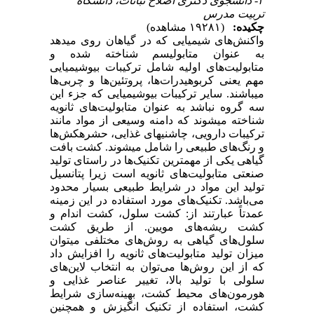
۳- دانشجوی دکتری اصلاح نباتات، دانشگاه
تربیت مدرس
چکیده:
(۱۹۲۸۱ مشاهده)
واکنش‌های شیمیایی که در گیاهان روی می‎دهد
به عنوان متابولیسم شناخته شده و
متابولیت‌های اولیه شامل ترکیبات بیوشیمیایی
مهم یعنی کربوهیدرات‌ها، پروتئین‌ها و چربی‌ها
می‎باشند. سایر ترکیبات بیوشیمیایی که جزء این
سه گروه نباشد به عنوان متابولیت‌های ثانویه
شناخته می‎شوند که دامنه‎ وسیعی از مواد مانند
ترکیبات دارویی، چاشنی‎های غذایی، حشره‎کش‌ها
و رنگ‌های طبیعی را شامل می‎شوند. کشت بافت
گیاهی یکی از مهم‎ترین تکنیک‌ها در راستای تولید
صنعتی متابولیت‌های ثانویه است زیرا پتانسیل
تولید این مواد در شرایط طبیعی بسیار محدود
می‌باشد. تکنیک‌های مورد استفاده در این زمینه
عمدتاً عبارتند از: کشت سلول، کشت اندام و
کشت ریشه‌های مویین. از طریق کشت
سلول‌های گیاهی به روش‌های مختلفی می‎توان
میزان تولید متابولیت‌های ثانویه را افزایش داد
که از این روش‌ها می‌توان به انتخاب لاین‌های
سلولی با تولید بالا، تغییر عناصر غذایی و
هورمون‌های محیط کشت، بهینه‌سازی شرایط
کشت، استفاده از تکنیک انگیزش و همچنین