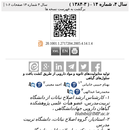
سال ۴، شماره ۱۴ - ( ۳-۱۳۸۴ )
|
سال ۴ شماره ۱۴ صفحات ۶-۱
برگشت به فهرست نسخه ها
‎ 20.1001.1.2717204.2005.4.14.1.4
تولید متابولیت‌های ثانویه و مواد دارویی از طریق کشت بافت و
سلول‌های گیاهی
۲
۱
*
،
،
بهنام حبیبی خانیانی
احمد معینی
۳
محمدرضا عبدالهی
۱- کارشناس ارشد اصلاح نباتات از دانشگاه
تربیت‌مدرس، عضو هیأت علمی پژوهشکده
گیاهان دارویی جهاددانشگاهی ،
Habibi@IMP.ac.ir
۲- استادیار، گروه اصلاح نباتات، دانشگاه تربیت
مدرس