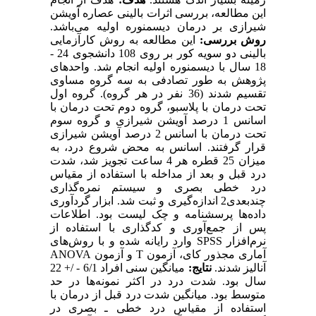
این مطالعه، بررسی اثرات بالینی عصاره آویشن
شیرازی بر درمان دیسمنوره اولیه می‌باشد.
روش بررسی:
این مطالعه به روش کارآزمایی
بالینی دو سویه کور بر روی 108 دانشجوی 24 -
18 سال با دیسمنوره اولیه انجام شد. واحدهای
پژوهش به طور تصادفی به سه گروه مساوی
تقسیم شدند (36 نفر در هر گروه). گروه اول
تحت درمان با پلاسبو، گروه دوم تحت درمان با
اسانس 1 درصد آویشن شیرازی و گروه سوم
تحت درمان با اسانس 2 درصد آویشن شیرازی
قرار گرفتند. اسانس به محض شروع درد، به
میزان 25 قطره هر 4 ساعت تجویز شد، شدت
درد قبل و بعد از مداخله با استفاده از مقیاس
درد خطی بصری و سیستم نمره‌گذاری
چندبعدی2 اندازه‌گیری و ثبت شد. ابزار گردآوری
داده‌ها پرسشنامه و چک لیست بود. اطلاعات
پس از جمع‌آوری و کدگذاری با استفاده از
نرم‌افزار SPSS وارد رایانه شده و با روش‌های
آماری مجذور کای، آزمون T و آزمون ANOVA
آنالیز شدند.
نتایج:
میانگین سنی افراد 6/1 - /+ 22
سال بود. شدت درد در اکثر نمونه‌ها در حد
متوسط بود. میانگین شدت درد قبل از درمان با
استفاده از مقیاس درد خطی ـ بصری در