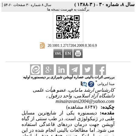
سال ۸، شماره ۳۰ - ( ۳-۱۳۸۸ )
|
سال ۸ شماره ۳۰ صفحات ۶۰-۵۴
برگشت به فهرست نسخه ها
‎ 20.1001.1.2717204.2009.8.30.6.9
بررسی اثرات بالینی عصاره آویشن شیرازی بر دیسمنوره اولیه
*
مینا ایروانی
کارشناس ارشد مامایی، عضو هیأت علمی
دانشگاه آزاد اسلامی، واحد دزفول ،
minairavani2004@yahoo.com
چکیده:
(۸۶۴۷ مشاهده)
مقدمه:
دیسمنوره یکی از شایع‌ترین مسایل
طبی در ژنیکولوژی است. در طب سنتی از گیاه
آویشن جهت درمان دردهای قاعدگی استفاده
می شود. اما مطالعات بالینی انجام شده در این
زمینه بسیار اندک هستند.
هدف:
هدف از انجام