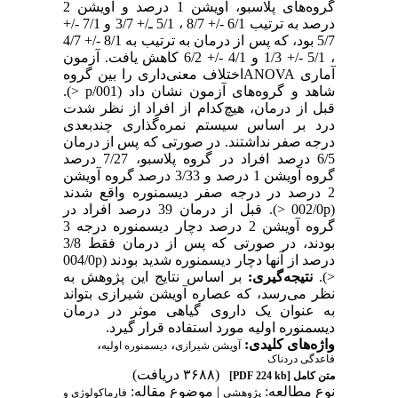
گروه‌های پلاسبو، آویشن 1 درصد و آویشن 2
درصد به ترتیب 6/1 -/+ 8/7 ، 5/1 ـ/+ 3/7 و 7/1 -/+
5/7 بود، که پس از درمان به ترتیب به 8/1 -/+ 4/7
، 5/1 -/+ 1/3 و 4/1 -/+ 6/2 کاهش یافت. آزمون
آماری ANOVAاختلاف معنی‌داری را بین گروه
شاهد و گروه‌های آزمون نشان داد (001/p <).
قبل از درمان، هیچ‌کدام از افراد از نظر شدت
درد بر اساس سیستم نمره‌گذاری چندبعدی
درجه صفر نداشتند. در صورتی که پس از درمان
6/5 درصد افراد در گروه پلاسبو، 7/27 درصد
گروه آویشن 1 درصد و 3/33 درصد گروه آویشن
2 درصد در درجه صفر دیسمنوره واقع شدند
(002/0p <). قبل از درمان 39 درصد افراد در
گروه آویشن 2 درصد دچار دیسمنوره درجه 3
بودند، در صورتی که پس از درمان فقط 3/8
درصد از آنها دچار دیسمنوره شدید بودند (004/0p
<).
نتیجه‌گیری:
بر اساس نتایج این پژوهش به
نظر می‌رسد، که عصاره آویشن شیرازی بتواند
به عنوان یک داروی گیاهی موثر در درمان
دیسمنوره اولیه مورد استفاده قرار گیرد.
واژه‌های کلیدی:
،
،
آویشن شیرازی
دیسمنوره اولیه
قاعدگی دردناک
(۳۶۸۸ دریافت)
متن کامل
[PDF 224 kb]
نوع مطالعه:
| موضوع مقاله:
پژوهشی
فارماكولوژی و