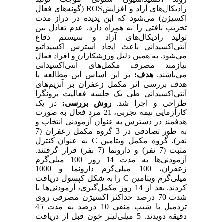
رادیکال‌های آزاد و افزایشROS (گونه‌های فعال
اکسیژن) می‌شود که این پدیده در دراز مدت
تخریب بافتی را به همراه دارد. عدم تعادل بین
تولید رادیکال‌های آزاد و سیستم دفاع
آنتی‌اکسیدانی باعث ایجاد استرس اکسیداتیو
می‌شود. به همین دلیل ورزشکاران و افراد فعال
نیازمند مصرف مکمل‌های آنتی‌اکسیدانی
می‌باشند.
هدف:
بر این اساس این مطالعه با
هدف بررسی اثر مکمل زعفران بر آنزیم‌های
آنتی‌اکسیدانی طی یک جلسه فعالیت برونگرا
طراحی و اجرا شد.
روش بررسی:
در یک
کارآزمایی نیمه تجربی، 21 مرد فعال به ‌صورت
هدفمند در دسترس به عنوان آزمودنی انتخاب و
به‌ طور تصادفی در 3 گروه مکمل زعفران (7
نفر)، گروه مکمل ویتامین C به عنوان کنترل
مثبت (7 نفر) و دارونما (7 نفر) قرار گرفتند.
آزمودنی‌ها به مدت 14 روز 100 میلی‌گرم
زعفران‌، 100 میلی‌گرم دارونما و 1000
میلی‌گرم ویتامین C ‌را به شکل کپسول دریافت
کردند. بعد از 14 روز مکمل‌گیری، آزمودنی‌ها با
شدت 70 درصد حداکثر اکسیژن مصرفی روی
تردمیل با شیب منفی 10 درصد به مدت 45
دقیقه دویدند. 5 میلی‌لیتر خون قبل از دریافت