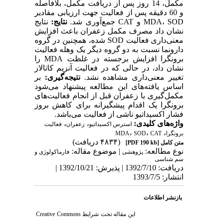
مکمل، 14 روز پس از دریافت مکمل‌، بلافاصله
و 60 دقیقه پس از فعالیت جهت ارزیابی مقادیر
‌MDA، SOD و CAT جمع‌آوری شد.
نتایج:
نتایج
نشان داد مصرف مکمل زعفران باعث افزایش
معنی‌داری فعالیت SOD شده‌، همچنین در گروه
دارونما نسبت به دو گروه دیگر یک وهله فعالیت
برونگرا افزایش برجسته در غلظت MDA را
نشان داد، در حالی که در فعالیت آنزیم‌ کاتالاز
تغییر معنی‌داری مشاهده نشد.
نتیجه‌گیری:
بر
اساس یافته‌های این مطالعه پیشنهاد می‌شود
مکمل‌گیری با زعفران قبل از انجام فعالیت‌های
برونگرا یک اقدام پیشگیرانه برای کاهش بروز
فشار اکسیداتیو ناشی از فعالیت می‌باشد.
واژه‌های کلیدی:
،
،
استرس اکسیداتیو
زعفران
فعالیت
،
،
،
برونگرا
CAT
SOD‌
MDA‌
(۴۸۳۴ دریافت)
متن کامل
[PDF 190 kb]
نوع مطالعه:
| موضوع مقاله:
پژوهشی
فارماكولوژی و
سم شناسی
دریافت: 1392/7/10 | پذیرش: 1392/10/21 |
انتشار: 1393/7/5
بازنشر اطلاعات
این مقاله تحت شرایط
Creative Commons