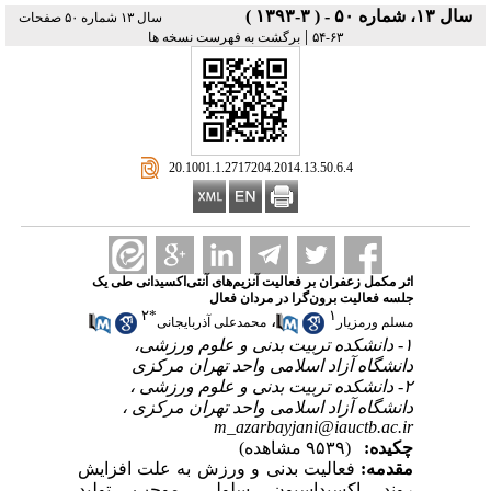
سال ۱۳، شماره ۵۰ - ( ۳-۱۳۹۳ )
سال ۱۳ شماره ۵۰ صفحات
|
۶۳-۵۴
برگشت به فهرست نسخه ها
‎ 20.1001.1.2717204.2014.13.50.6.4
اثر مکمل زعفران بر فعالیت آنزیم‌های آنتی‌اکسیدانی طی یک
جلسه فعالیت برون‌گرا در مردان فعال
۲
*
۱
،
مسلم ورمزیار
محمدعلی آذربایجانی
۱- دانشکده تربیت بدنی و علوم ورزشی،
دانشگاه آزاد اسلامی واحد تهران مرکزی
۲- دانشکده تربیت بدنی و علوم ورزشی ،
دانشگاه آزاد اسلامی واحد تهران مرکزی ،
m_azarbayjani@iauctb.ac.ir
چکیده:
(۹۵۳۹ مشاهده)
مقدمه:
فعالیت بدنی و ورزش به علت افزایش
روند اکسیداسیون سلولی موجب تولید