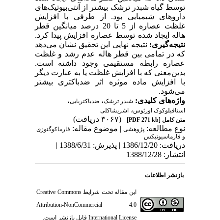
توسط گیاه شبدر ترشک بیشتر از آنتی‌بیوتیک‌های
داروهای شیمیایی بود. از طرفی با افزایش
غلظت عصاره از 5 تا 20 درصد میانگین قطر
هاله ایجاد شده توسط عصاره افزایش پیدا کرد.
نتیجه‌گیری:
نتیجه نهایی این تحقیق نشان می‌دهد
که در تمامی بین قطر هاله عدم رشد و غلظت
عصاره رابطه مستقیمی وجود داشته است.
بدین‌معنی که با افزایش غلظت یا به عبارت دیگر
با افزایش ماده موثره اثر ضد‌باکتری بیشتر
می‌شود.
واژه‌های کلیدی:
،
،
شبدر ترشک
ضدباکتریایی
،
استافیلوکوک اورئوس
اشریشاکلی
(۳۰۶۷ دریافت)
متن کامل
[PDF 271 kb]
نوع مطالعه:
| موضوع مقاله:
پژوهشی
فارماكوگنوزی
و فارماسيوتيكس
دریافت: 1386/12/20 | پذیرش: 1388/6/31 |
انتشار: 1388/12/28
بازنشر اطلاعات
این مقاله تحت شرایط
Creative Commons
Attribution-NonCommercial 4.0
International License
قابل بازنشر است.