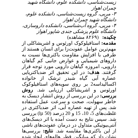
زیست‌شناسی، دانشکده علوم، دانشگاه شهید
چمران اهواز
۳- مربی، گروه زیست‌شناسی، دانشکده علوم،
دانشگاه شهید چمران اهواز
۴- مربی، گروه آب‌شناسی، دانشکده داروسازی،
دانشگاه علوم پزشکی جندی شاپور اهواز
چکیده:
(۸۲۶۹ مشاهده)
مقدمه:
استافیلوکوک اورئوس و اشریشاکلی از
مهم‌ترین عوامل عفونت‌زا برای انسان هستند از
طرفی با افزایش مقاومت باکتری‌ها نسبت به
داروهای شیمیایی و عوارض جانبی کم گیاهان
دارویی، امروزه گیاهان دارویی مورد توجه قرار
گرفتند.
هدف:
در این تحقیق اثر ضدباکتریایی
عصاره آبی گیاه شبدر ترشک از خانواده
اکسالیداسه2 بر روی سویه‌های استافیلوکوک
اورئوس و اشریشاکلی ارزیابی شد.
روش
بررسی:
در این بررسی از روش انتشار دیسک به
خاطر سهولت، صحت و سرعت عمل استفاده
شد. پس از تهیه عصاره آبی، اثر ضد‌باکتری در
غلظت‌های 5، 10، 15 و 20 درصد (lµ 50) بررسی
شد. سپس نتایج به دست آمده با اثر دیسک‌های
آنتی‌بیوتیکی متداول در درمان عفونت‌های ناشی
از این باکتری‌ها مقایسه شد.
نتایج:
بررسی‌ها
نشان داد که میانگین قطر هاله‌های ایجاد شده