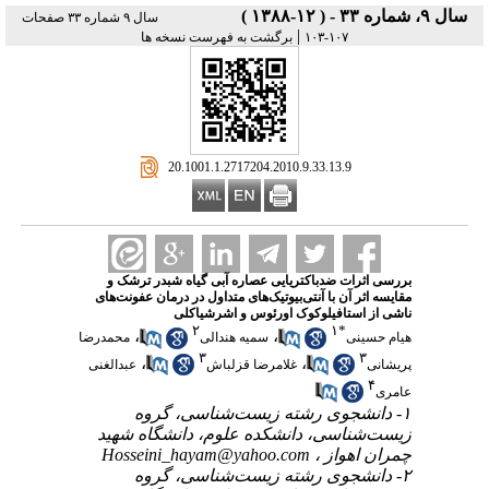
سال ۹، شماره ۳۳ - ( ۱۲-۱۳۸۸ )
سال ۹ شماره ۳۳ صفحات
|
۱۰۷-۱۰۳
برگشت به فهرست نسخه ها
‎ 20.1001.1.2717204.2010.9.33.13.9
بررسی اثرات ضد‌باکتریایی عصاره آبی گیاه شبدر ترشک و
مقایسه اثر آن با آنتی‌بیوتیک‌های متداول در درمان عفونت‌های
ناشی از استافیلوکوک اورئوس و اشرشیاکلی
۲
۱
*
،
،
هیام حسینی
سمیه هندالی
محمدرضا
۳
۳
،
،
پریشانی
غلامرضا قزلباش
عبدالغنی
۴
عامری
۱- دانشجوی رشته زیست‌شناسی، گروه
زیست‌شناسی، دانشکده علوم، دانشگاه شهید
چمران اهواز ،
Hosseini_hayam@yahoo.com
۲- دانشجوی رشته زیست‌شناسی، گروه