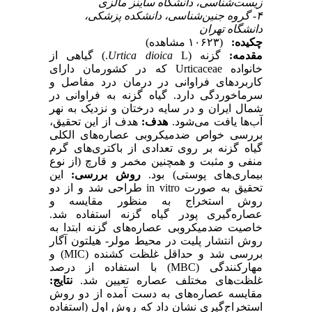
زیست‌شناسی، دانشگاه ساینز مالزی
۴- گروه جنین‌شناسی، دانشکده پزشکی،
دانشگاه تهران
چکیده:
(۱۰۶۲۳ مشاهده)
مقدمه:
گزنه‌ (
Urtica dioica
L.) گیاهی از
خانواده Urticaceae که در کشورمان دارای
کاربردهای فراوانی در درمان درد مفاصل و
سرماخوردگی دارد. گیاه گزنه به فراوانی در
شمال ایران و در سایه درختان و نزدیک به نهر
آب‌ها یافت می‌شود.
هدف:
هدف از این تحقیق،
بررسی خواص ضد‌میکروبی عصاره‌های الکلی
گیاه گزنه بر روی تعدادی از باکتری‌های گرم
منفی و مثبت و همچنین مخمر و قارچ (از نوع
بیماری‌های پوستی) بود.
روش بررسی:
این
تحقیق به صورت in vitro طراحی شد و از دو
روش استخراج به منظور مقایسه و
عصاره‌گیری پودر گیاه گزنه استفاده شد.
خاصیت ضد‌میکروبی عصاره‌های گزنه ابتدا به
روش انتشار پلیت در محیط مولر- هیلتون آگار
بررسی شد و حداقل غلظت کشنده (MIC) ‌و
مهارکنندگی (MBC) با استفاده از درصد
غلظت‌های مختلف عصاره تعیین شد.
نتایج:
مقایسه عصاره‌های به دست آمده از دو روش
استخراج‌گیری نشان داد که روش اول (استفاده