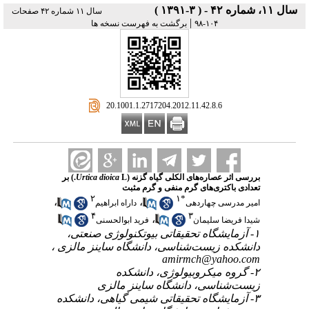
سال ۱۱، شماره ۴۲ - ( ۳-۱۳۹۱ )
سال ۱۱ شماره ۴۲ صفحات
|
۱۰۴-۹۸
برگشت به فهرست نسخه ها
‎ 20.1001.1.2717204.2012.11.42.8.6
بررسی اثر عصاره‌های الکلی گیاه گزنه (
Urtica dioica
L.) بر
تعدادی باکتری‌های گرم منفی و گرم مثبت
۲
۱
*
،
،
امیر مدرسی چهاردهی
داراه ابراهیم
۴
۳
،
شیدا فریضا سلیمان
فرید ابوالحسنی
۱- آزمایشگاه تحقیقاتی بیوتکنولوژی صنعتی،
دانشکده زیست‌شناسی، دانشگاه ساینز مالزی ،
amirmch@yahoo.com
۲- گروه میکروبیولوژی، دانشکده
زیست‌شناسی، دانشگاه ساینز مالزی
۳- آزمایشگاه تحقیقاتی شیمی گیاهی، دانشکده