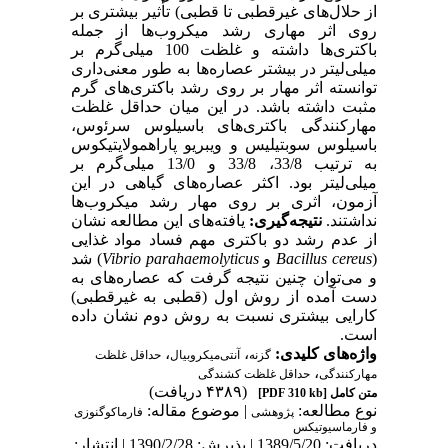
از حلال‌های غیرقطبی تا قطبی) تأثیر بیشتری بر
روی اثر مهاری رشد میکروب‌ها از جمله
باکتری‌ها داشته و غلظت 100 میلی‌گرم بر
میلی‌لیتر در بیشتر عصاره‌ها به طور معنی‌داری
توانسته اثر مهار بر روی رشد‌ باکتری‌های گرم
مثبت داشته باشد. در این میان حداقل غلظت
مهارکنندگی باکتری‌های باسیلوس سرﺋوس،
باسیلوس سوبتیلیس و ویبریو پاراهمولایتیکوس
به ترتیب 33/8، 33/8 و 13/0 میلی‌گرم بر
میلی‌لیتر بود. اکثر عصاره‌های گیاهی در این
آزمون، اثری بر روی مهار رشد میکروب‌ها
نداشتند.
نتیجه‌گیری:
یافته‌های این مطالعه نشان
از عدم رشد دو باکتری مهم فساد مواد غذایی
(
Bacillus cereus
و
‌Vibrio parahaemolyticus
) شد
و می‌توان چنین نتیجه گرفت که عصاره‌های به
دست آمده از روش اول (قطبی به غیرقطبی)
کارایی بیشتری نسبت به روش دوم نشان داده
است.‌
واژه‌های کلیدی:
،
،
گزنه
آنتی‌میکروبیال
حداقل غلظت
،
مهارکنندگی
حداقل غلظت کشندگی
(۴۳۸۹ دریافت)
متن کامل
[PDF 310 kb]
نوع مطالعه:
| موضوع مقاله:
پژوهشی
فارماكوگنوزی
و فارماسيوتيكس
دریافت: 1389/5/20 | پذیرش: 1390/2/28 | انتشار: