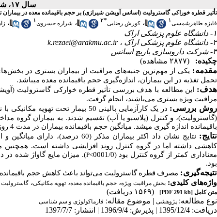
سال ۱۷، شماره ۶۸ - ( ۹-۱۳۹۷ )
تأثیر قطره خوراکی گاسترولیت (اسانس آویشن شیرازی) بر حجم باقیمانده معده در بیماران 
۱
۲
*
۱
،
،
،
فایزه طاهرشمسی
کورش رضایی
شراره خسروی
زا
۱- دانشگاه علوم پزشکی اراک
۲- دانشگاه علوم پزشکی اراک ،
k.rezaei@arakmu.ac.ir
۳- شرکت داروسازی باریچ اسانس
چکیده:
(۲۸۷۷ مشاهده)
قدمه:
یکی از مهم
ترین جنبه
های مراقبت از بیماران بستری در بخش
های
تحمل تغذیه در این بیماران، اندازه‌گیری حجم باقیمانده معده می
باشد.
هدف:
این مطالعه با هدف بررسی تأثیر قطره خوارکی گاسترولیت (آویشن
مراقبت ویژه بستری می‌باشند، انجام گرفت.
وش بررسی:
در یک کارآزمایی بالینی 50 بیمار تحت تهویه مکانیکی با نمونه
باقیمانده اندازه
گیری می
شد. میانگین حجم باقیمانده بیماران در مدت 4 روز با استفاده از تست
تایج:
نتایج نشان داد اکثر بیماران مذکر (60 درصد)، دارای میانگین و انحراف معیار سنی 06/63
کاهشی داشته اما در گروه کنترل روند افزایشی داشته است. همچنین می
عناداری کمتر از گروه کنترل بود (0001/0
). میزان مایع گاواژ شده در د
P<
بود.
نتیجه‌گیری:
مصرف قطره گاسترولیت می‌تواند باعث کاهش حجم باقیمانده م
واژه‌های کلیدی:
،
،
،
بخش مراقبت ویژه
حجم باقیمانده معده
تهویه مکانیکی
گاسترولیت
(۱۵۶۹ دریافت)
متن کامل
[PDF 291 kb]
نوع مطالعه:
| موضوع مقاله:
پژوهشی
فارماكولوژی و سم شناسی
دریافت: 1395/12/4 | پذیرش: 1396/9/4 | انتشار: 1397/7/7