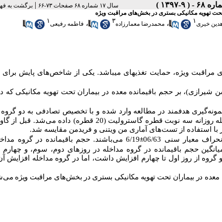
|
سال ۱۷ شماره ۶۸ صفحات ۷۳-۶۶
برگشت به فه
تحت تهویه مکانیکی بستری در بخش‌های مراقبت ویژه
۱
۳
۱
،
،
هدین خیری
محمدرضا معمارزاده
فاطمه رفیعی
 مراقبت ویژه، حمایت تغذیه
ای می
باشد. یکی از شاخص‌های پایش برای
 شیرازی)، بر حجم باقیمانده معده در بیماران تحت تهویه مکانیکی که 
گیری هدفمند در مطالعه وارد شده و با تخصیص تصادفی به دو گروه 
(گاسترولیت)، و کنترل (پلاسبو یا آب) تقسیم شدند. به بیماران گروه مداخله روزانه سه نوبت قطره گاسترولیت (20 قطره) دا
های آماری من ویتنی و فریدمن مقایسه شد.
6/19 می‌باشند. حجم باقیمانده در گروه مداخ
±
انگین حجم باقیمانده در گروه مداخله در روزهای دوم، سوم، و چهارم 
و گروه از روز اول تا چهارم افزایش داشت، اما در گروه مداخله افزایش آن
عده در بیماران تحت تهویه مکانیکی بستری در بخش‌های مراقبت ویژه می‌ش