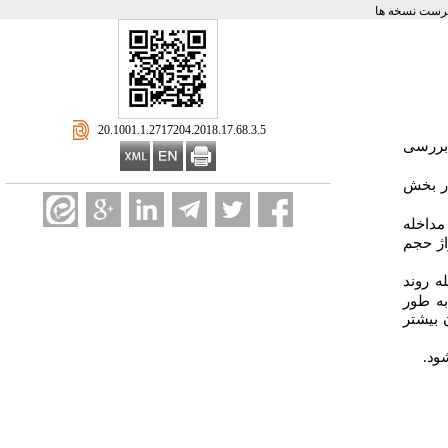
رست نسخه ها
‎ 20.1001.1.2717204.2018.17.68.3.5
 بررسی
در بخش
مداخله
ده می‌شد. قبل از گاواژ حجم
له روند
به طور
 بیشتر
ود.