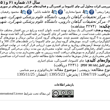
سال ۱۶، شماره ۶۱ و S۱۰ - ( supplement ۱۰ ۱۳۹۵ )
بررسی اثرات محلول آبی چای کامبوجا بر افسردگی و فعالیت‌های حرکتی موش‌های نر سوری
*
۱
۱
۱
،
،
،
زهرا ربیعی
شیوا مختاری
فاطمه بابایی
محمود رفیعیان
۱- مرکز تحقیقات گیاهان دارویی، دانشگاه علوم پزشکی شهرکرد، شهرکرد، ایران
۲- مرکز تحقیقات گیاهان دارویی، دانشگاه علوم پزشکی شهرکرد، شهرکرد، ایران ،
چکیده:
(۳۲۷۴ مشاهده)
مینه و هدف:
افسردگی یک بیماری تهدید کننده، ناتوان کننده و رایج در بین اقشار مختلف 
بیعی جلب شده است. در مطالعه حاضر اثر چای کامبوجا بر علیه افسردگی القا شده توسط
فتاری توسط آزمون‌های روتارود و شنای اجباری مورد ارزیابی قرار گرفت. در نهایت خونگ
میلی‌گرم بر کیلوگرم به موش‌های دریافت کننده رزرپین به طور معنی‌داری مدت زمان بی‌حر
تاثیر معنی‌داری بر تعادل موش‌ها نداشت
بحث:
نتایج مطالعه حاضر تأیید کننده اثرات ضدافسر
واژه‌های کلیدی:
،
،
چای کامبوجا
افسردگی
شنای اجباری
(۲۲۳۱ دریافت)
متن کامل
[PDF 301 kb]
نوع مطالعه:
| موضوع مقاله:
پژوهشی
فارماكولوژی و سم شناسی
دریافت: 1394/7/19 | پذیرش: 1395/5/23 | انتشار: 1395/11/25
بازنشر اطلاعات
این مقاله تحت شرایط
ternational License