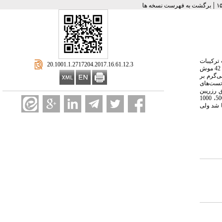
|
برگشت به فهرست نسخه ها
 ترکیبات
‎ 20.1001.1.2717204.2017.16.61.12.3
در مطالعه تجربی حاضر، 42 موش
نترل سالین نرمال و موش‌های گروه کنترل منفی و مثبت نیز به ترتیب رزرپین (5 میلی‌گرم بر کیلوگرم) و فلوکستین (20 میلی‌گرم بر
ت کردند. پس از آن تست‌های
 رزرپین
سبب القای رفتارهای افسردگی گردید. تفاوت معنی‌داری بین مدت زمان بی‌حرکتی گروه‌های کنترل و تیمار شده با رزرپین وجود داشت. تزریق محلول آبی کامبوجا در غلظت‌های 250، 500، 1000
ا شد ولی