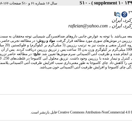
سال ۱۶ شماره ۶۱ و S۱۰ صفحات ۱۶۶-۱۵۶
۲
rafieian@yahoo.com
جامعه می‌باشد. با توجه به عوارض جانبی داروهای ضدافسردگی شیمیایی توجه محققان به سمت
 رزرپین در موش‌های سوری مورد مطالعه قرار گرفت.
مواد و روش:
سوری به 6 گروه مساوی تقسیم شدند. موش‌های گروه ک
کیلوگرم) دریافت کردند. موش‌های گروه تیمار نیز چای کامبوجا را در غلظت‌های 250، 500 و 1000 میلی‌گرم بر کیلوگرم وزن بدن 18 ساعت پس ز تزریق رزرپین دریاف
یری انجام شده و ظرفیت آنتی اکسیدانی سرم موش‌ها تعیین شد.
نتایج:
در مطالعه حاضر تزریق
کتی را کاهش داد. چای کامبوجا به طور معنی‌داری سبب افزایش ظرفیت آنتی اکسیدانی پلاسم
دگی چای کامبوجا و افزایش ظرفیت آنتی اکسیدانی خون می‌باشد.
Creative Commons Attribution-NonCommercial 4.0 In
قابل بازنشر است.